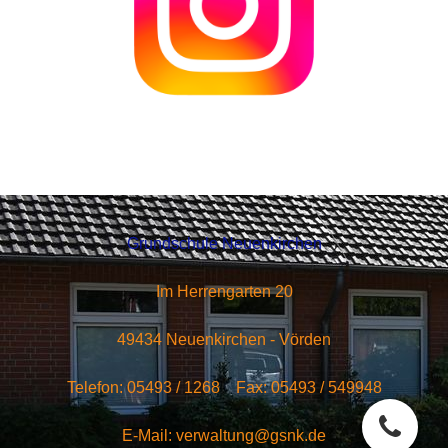
Grundschule Neuenkirchen
Im Herrengarten 20
49434 Neuenkirchen - Vörden
Telefon: 05493 / 1268 Fax: 05493 / 549948
E-Mail: verwaltung@gsnk.de