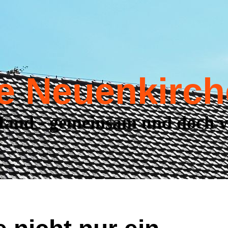
e Neuenkirch
and - gemeinsam und doch v