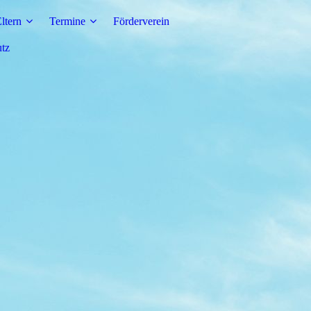
Eltern
Termine
Förderverein
utz