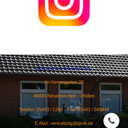
Grundschule Neuenkirchen
Im Herrengarten 20
49434 Neuenkirchen - Vörden
Telefon: 05493 / 1268 Fax: 05493 / 549948
E-Mail: verwaltung@gsnk.de